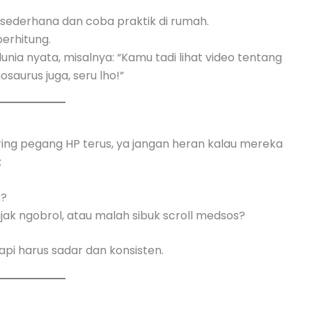
 sederhana dan coba praktik di rumah.
erhitung.
unia nyata, misalnya: “Kamu tadi lihat video tentang
saurus juga, seru lho!”
sering pegang HP terus, ya jangan heran kalau mereka
:
k?
ak ngobrol, atau malah sibuk scroll medsos?
api harus sadar dan konsisten.