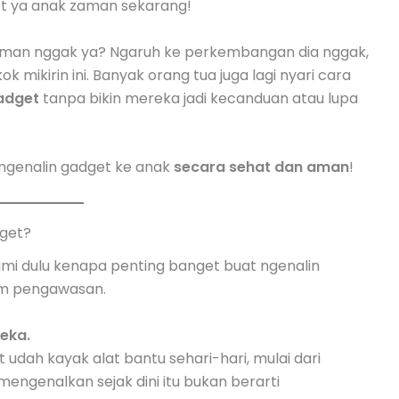
get ya anak zaman sekarang!
ran: “Aman nggak ya? Ngaruh ke perkembangan dia nggak,
 mikirin ini. Banyak orang tua juga lagi nyari cara
adget
tanpa bikin mereka jadi kecanduan atau lupa
a ngenalin gadget ke anak
secara sehat dan aman
!
get?
ami dulu kenapa penting banget buat ngenalin
lam pengawasan.
eka.
t udah kayak alat bantu sehari-hari, mulai dari
 mengenalkan sejak dini itu bukan berarti