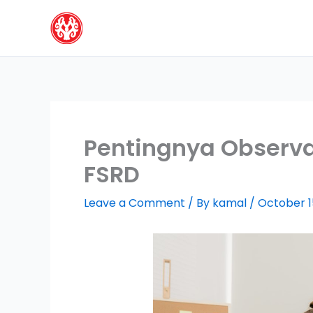
Skip
to
content
Pentingnya Observ
FSRD
Leave a Comment
/ By
kamal
/
October 1