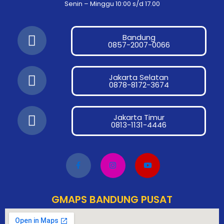
Senin – Minggu 10:00 s/d 17.00
F
Bandung
a
0857-2007-0066
c
F
e
Jakarta Selatan
a
0878-8172-3674
b
c
o
F
e
o
Jakarta Timur
a
0813-1131-4446
b
k
c
o
e
o
b
k
o
o
GMAPS BANDUNG PUSAT
k