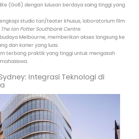
elite (Go8) dengan lulusan berdaya saing tinggi yang
gkapi studio tari/teater khusus, laboratorium film
n
The Ian Potter Southbank Centre
.
t budaya Melbourne, memberikan akses langsung ke
gang dan karier yang luas.
m terbang praktik yang tinggi untuk mengasah
k mahasiswa.
 Sydney: Integrasi Teknologi di
ia