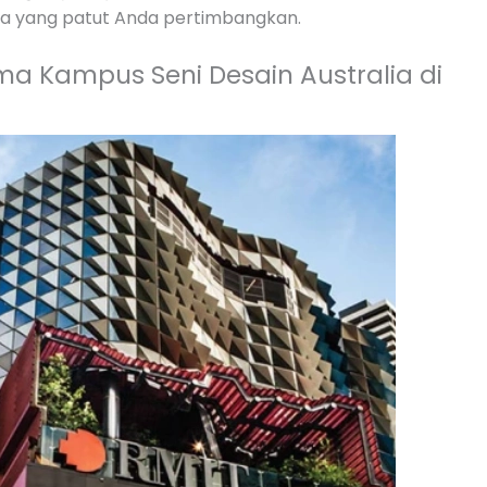
lia yang patut Anda pertimbangkan.
ama Kampus Seni Desain Australia di