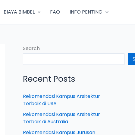
BIAYA BIMBEL
FAQ
INFO PENTING
Search
Recent Posts
Rekomendasi Kampus Arsitektur
Terbaik di USA
Rekomendasi Kampus Arsitektur
Terbaik di Australia
Rekomendasi Kampus Jurusan