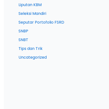
Liputan KBM
Seleksi Mandiri
Seputar Portofolio FSRD
SNBP
SNBT
Tips dan Trik
Uncategorized