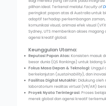
Bagi mereka yang tertarik pada integrasi
pilihan ideal. Terkenal melalui
Faculty of
D
peringkat papan atas di Australia untuk b
adaptif terhadap perkembangan zaman, s
komunikasi visual, animasi efek visual (
VFX
Sydney, UTS memberikan akses magang da
agensi kreatif global.
Keunggulan Utama:
Reputasi Papan Atas:
Konsisten masuk dal
besar dunia (QS Rankings) untuk bidang S
Fokus Masa Depan & Teknologi:
Unggul d
berkelanjutan (
sustainability
), dan inova
Fasilitas Digital Mutakhir:
Didukung oleh ru
laboratorium realitas virtual (VR/AR) bers
Proyek Nyata Terintegrasi:
Proses belaja
merek global dan agensi kreatif terkemuk