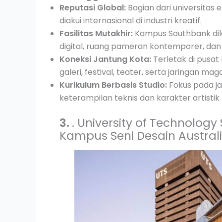
Reputasi Global:
Bagian dari universitas 
diakui internasional di industri kreatif.
Fasilitas Mutakhir:
Kampus Southbank dilen
digital, ruang pameran kontemporer, da
Koneksi Jantung Kota:
Terletak di pusa
galeri, festival, teater, serta jaringan ma
Kurikulum Berbasis Studio:
Fokus pada ja
keterampilan teknis dan karakter artisti
3.
. University of Technology
Kampus Seni Desain Austral