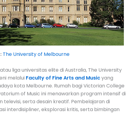
:
The University of Melbourne
au liga universitas elite di Australia, The University
ni melalui
Faculty of Fine Arts and Music
yang
daya kota Melbourne. Rumah bagi Victorian College
atorium of Music ini menawarkan program intensif di
n televisi, serta desain kreatif. Pembelajaran di
 interdisipliner, eksplorasi kritis, serta bimbingan