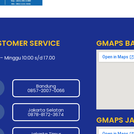
STOMER SERVICE
GMAPS B
– Minggu 10:00 s/d 17.00
Bandung
a
0857-2007-0066
c
e
Jakarta Selatan
a
0878-8172-3674
b
GMAPS JA
c
o
e
Jakarta Timur