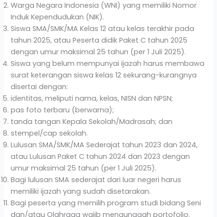
Warga Negara Indonesia (WNI) yang memiliki Nomor
Induk Kependudukan (NIK).
Siswa SMA/SMK/MA Kelas 12 atau kelas terakhir pada
tahun 2025, atau Peserta didik Paket C tahun 2025
dengan umur maksimal 25 tahun (per 1 Juli 2025).
Siswa yang belum mempunyai ijazah harus membawa
surat keterangan siswa kelas 12 sekurang-kurangnya
disertai dengan:
identitas, meliputi nama, kelas, NISN dan NPSN;
pas foto terbaru (berwarna);
tanda tangan Kepala Sekolah/Madrasah; dan
stempel/cap sekolah.
Lulusan SMA/SMK/MA Sederajat tahun 2023 dan 2024,
atau Lulusan Paket C tahun 2024 dan 2023 dengan
umur maksimal 25 tahun (per 1 Juli 2025).
Bagi lulusan SMA sederajat dari luar negeri harus
memiliki ijazah yang sudah disetarakan.
Bagi peserta yang memilih program studi bidang Seni
dan/atau Olahraga wajib mengunggah portofolio.