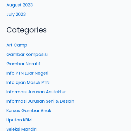
August 2023
July 2023
Categories
Art Camp
Gambar Komposisi
Gambar Naratif
Info PTN Luar Negeri
Info Ujian Masuk PTN
Informasi Jurusan Arsitektur
Informasi Jurusan Seni & Desain
Kursus Gambar Anak
Liputan KBM
Seleksi Mandiri