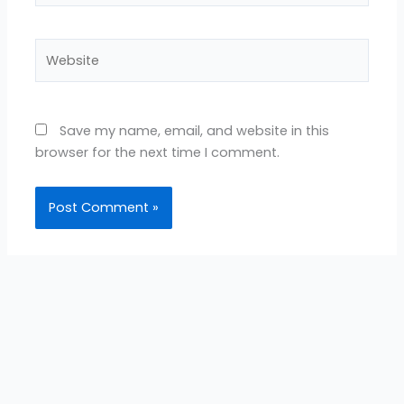
Website
Save my name, email, and website in this
browser for the next time I comment.