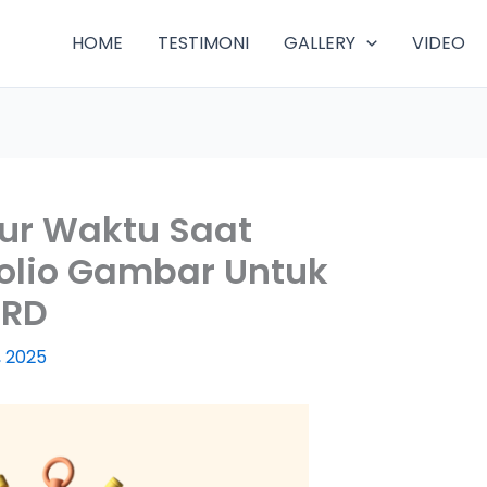
HOME
TESTIMONI
GALLERY
VIDEO
tur Waktu Saat
olio Gambar Untuk
SRD
, 2025