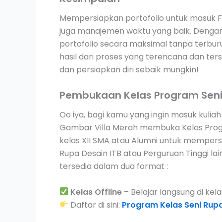
Mempersiapkan portofolio untuk masuk 
juga manajemen waktu yang baik. Dengan
portofolio secara maksimal tanpa terburu-
hasil dari proses yang terencana dan ter
dan persiapkan diri sebaik mungkin!
Pembukaan Kelas Program Seni
Oo iya, bagi kamu yang ingin masuk kuliah
Gambar Villa Merah membuka Kelas Progr
kelas XII SMA atau Alumni untuk mempers
Rupa Desain ITB atau Perguruan Tinggi lai
tersedia dalam dua format :
Kelas Offline
– Belajar langsung di ke
Daftar di sini:
Program Kelas Seni Rup