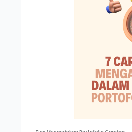
Tips Mengerjakan Portofolio Gambar . . 