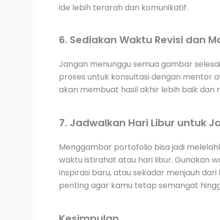
ide lebih terarah dan komunikatif.
6. Sediakan Waktu Revisi dan 
Jangan menunggu semua gambar selesai u
proses untuk konsultasi dengan mentor a
akan membuat hasil akhir lebih baik dan
7. Jadwalkan Hari Libur untuk
Menggambar portofolio bisa jadi melelahk
waktu istirahat atau hari libur. Gunakan
inspirasi baru, atau sekadar menjauh da
penting agar kamu tetap semangat hingg
Kesimpulan