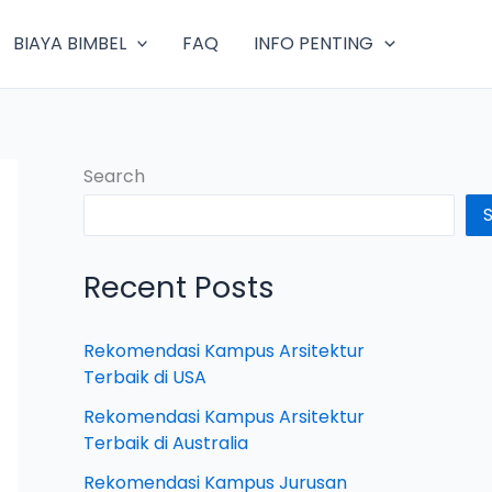
BIAYA BIMBEL
FAQ
INFO PENTING
Search
Recent Posts
Rekomendasi Kampus Arsitektur
Terbaik di USA
Rekomendasi Kampus Arsitektur
Terbaik di Australia
Rekomendasi Kampus Jurusan