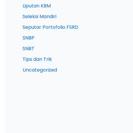
Liputan KBM
Seleksi Mandiri
Seputar Portofolio FSRD
SNBP
SNBT
Tips dan Trik
Uncategorized