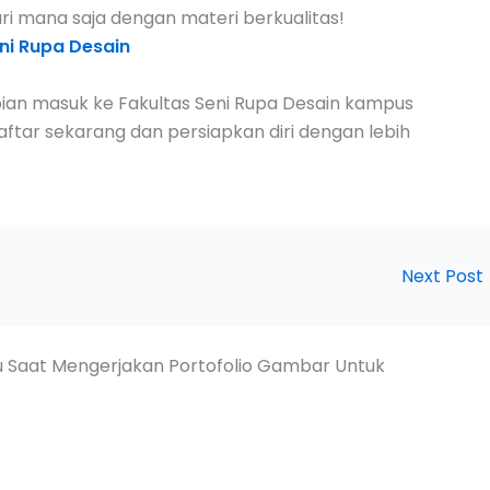
dari mana saja dengan materi berkualitas!
eni Rupa Desain
ian masuk ke Fakultas Seni Rupa Desain kampus
ftar sekarang dan persiapkan diri dengan lebih
Next Post
u Saat Mengerjakan Portofolio Gambar Untuk