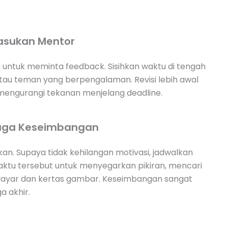
Masukan Mentor
ntuk meminta feedback. Sisihkan waktu di tengah
tau teman yang berpengalaman. Revisi lebih awal
 mengurangi tekanan menjelang deadline.
 Jaga Keseimbangan
an. Supaya tidak kehilangan motivasi, jadwalkan
 waktu tersebut untuk menyegarkan pikiran, mencari
ri layar dan kertas gambar. Keseimbangan sangat
a akhir.