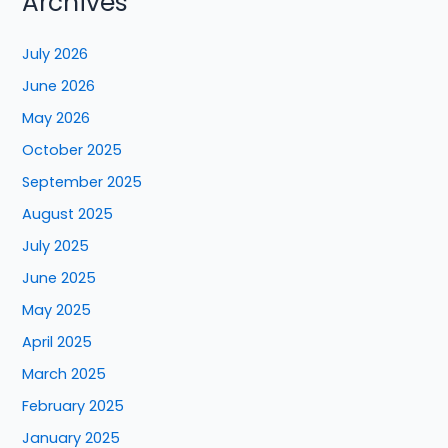
Archives
July 2026
June 2026
May 2026
October 2025
September 2025
August 2025
July 2025
June 2025
May 2025
April 2025
March 2025
February 2025
January 2025