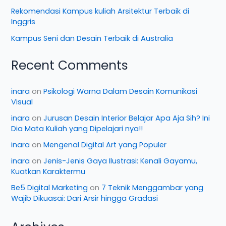
Rekomendasi Kampus kuliah Arsitektur Terbaik di
Inggris
Kampus Seni dan Desain Terbaik di Australia
Recent Comments
inara
on
Psikologi Warna Dalam Desain Komunikasi
Visual
inara
on
Jurusan Desain Interior Belajar Apa Aja Sih? Ini
Dia Mata Kuliah yang Dipelajari nya!!
inara
on
Mengenal Digital Art yang Populer
inara
on
Jenis-Jenis Gaya Ilustrasi: Kenali Gayamu,
Kuatkan Karaktermu
Be5 Digital Marketing
on
7 Teknik Menggambar yang
Wajib Dikuasai: Dari Arsir hingga Gradasi