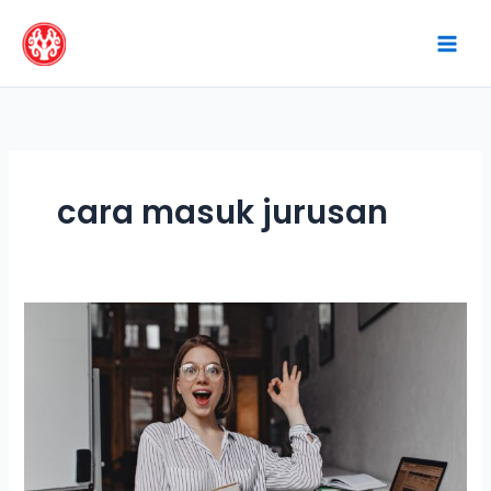
Skip
to
content
cara masuk jurusan
Cara
Menentukan
Jurusan
Fsrd
yang
Tepat,
Ini