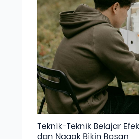
Seni
yang
Kreatif
dan
Nggak
Bikin
Bosan
Teknik-Teknik Belajar Efe
dan Nggak Bikin Bosan