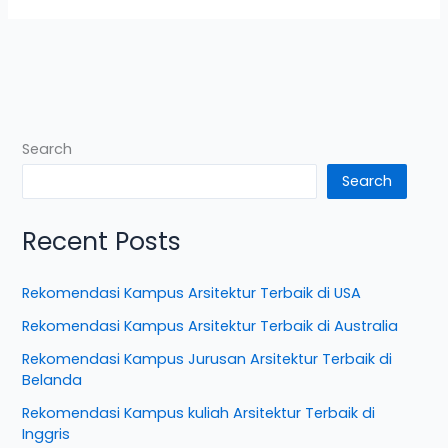
Search
Search
Recent Posts
Rekomendasi Kampus Arsitektur Terbaik di USA
Rekomendasi Kampus Arsitektur Terbaik di Australia
Rekomendasi Kampus Jurusan Arsitektur Terbaik di
Belanda
Rekomendasi Kampus kuliah Arsitektur Terbaik di
Inggris