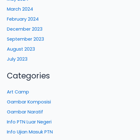
March 2024
February 2024
December 2023
September 2023
August 2023
July 2023
Categories
Art Camp
Gambar Komposisi
Gambar Naratif
Info PTN Luar Negeri
Info Ujian Masuk PTN