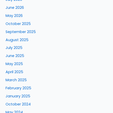
June 2026
May 2026
October 2025
September 2025
August 2025
July 2025
June 2025
May 2025
April 2025
March 2025
February 2025
January 2025
October 2024
May 2024