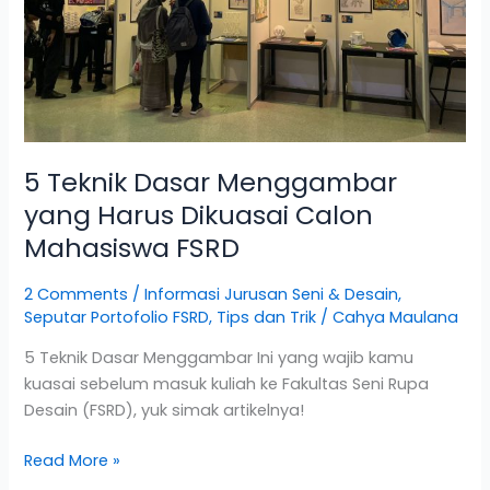
Calon
Mahasiswa
FSRD
5 Teknik Dasar Menggambar
yang Harus Dikuasai Calon
Mahasiswa FSRD
2 Comments
/
Informasi Jurusan Seni & Desain
,
Seputar Portofolio FSRD
,
Tips dan Trik
/
Cahya Maulana
5 Teknik Dasar Menggambar Ini yang wajib kamu
kuasai sebelum masuk kuliah ke Fakultas Seni Rupa
Desain (FSRD), yuk simak artikelnya!
Read More »