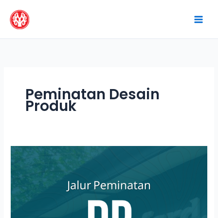
Skip
to
content
Peminatan Desain
Produk
Terbaru!
Inilah
Peminatan
Desain
Produk
ITB