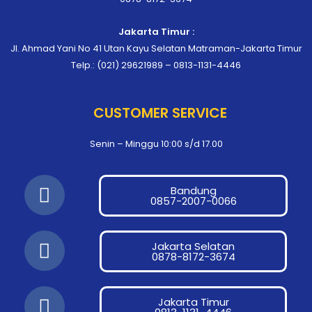
Jakarta Timur :
Jl. Ahmad Yani No 41 Utan Kayu Selatan Matraman-Jakarta Timur
Telp.: (021) 29621989 – 0813-1131-4446
CUSTOMER SERVICE
Senin – Minggu 10:00 s/d 17.00
F
Bandung
a
0857-2007-0066
c
F
e
Jakarta Selatan
a
0878-8172-3674
b
c
o
F
e
o
Jakarta Timur